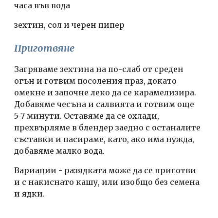
часа във вода
зехтин, сол и черен пипер
Приготвяне
Загряваме зехтина на по-слаб от среден
огън и готвим посоления праз, докато
омекне и започне леко да се карамелизира.
Добавяме чесъна и салвията и готвим още
5-7 минути. Оставяме да се охлади,
прехвърляме в блендер заедно с останалите
съставки и пасираме, като, ако има нужда,
добавяме малко вода.
Вариации - разядката може да се приготви
и с накиснато кашу, или изобщо без семена
и ядки.