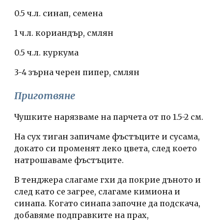
0.5 ч.л. синап, семена
1 ч.л. кориандър, смлян
0.5 ч.л. куркума
3-4 зърна черен пипер, смлян
Приготвяне
Чушките нарязваме на парчета от по 1.5-2 см.
На сух тиган запичаме фъстъците и сусама, 
докато си променят леко цвета, след което 
натрошаваме фъстъците.
В тенджера слагаме гхи да покрие дъното и 
след като се загрее, слагаме кимиона и 
синапа. Когато синапа започне да подскача, 
добавяме подправките на прах, 