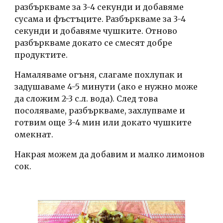
разбъркваме за 3-4 секунди и добавяме 
сусама и фъстъците. Разбъркваме за 3-4 
секунди и добавяме чушките. Отново 
разбъркваме докато се смесят добре 
продуктите. 
Намаляваме огъня, слагаме похлупак и 
задушаваме 4-5 минути (ако е нужно може 
да сложим 2-3 с.л. вода). След това 
посоляваме, разбъркваме, захлупваме и 
готвим още 3-4 мин или докато чушките 
омекнат.
Накрая можем да добавим и малко лимонов 
сок.