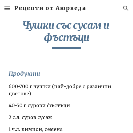
Рецепти от Аюрведа
Skip to main content
Skip to navigation
Чушки със сусам и 
фъстъци
Продукти
600-700 г чушки (най-добре с различни 
цветове)
40-50 г сурови фъстъци
2 с.л. суров сусам
1 ч.л. кимион, семена