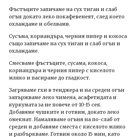
Фъстъците запичаме на сух тиган и слаб 
огън докато леко покафевенеят, след което 
охлаждаме и обелвамв.
Сусъма, кориандъра, черния пипер и кокоса 
също запичаме на сух тиган и слаб огън и 
охлаждаме.
Смесваме фъстъците, сусама, кокоса, 
кориандъра и черния пипер с киселото 
мляко и пасираме до гладкост.
Загряваме гхи в тенджера и на среден огън 
запържваме леко чимена, асафетидата и 
куркумата за не повече от 10-15 сек. 
Добавяме чушките и готвим, докато леко 
омекнат. Намаляваме огъня на по-слаб от 
среден и добавяме сместа с киселото мляко 
и разбъркваме. Готвим около 15 мин, като 