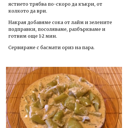
ястието трябва по-скоро да къкри, от 
колкото да ври. 
Накрая добавяме сока от лайм и зелените 
подправки, посоляваме, разбъркваме и 
готвим още 1-2 мин.
Сервираме с басмати ориз на пара.