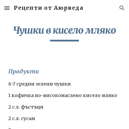
Рецепти от Аюрведа
Skip to main content
Skip to navigation
Чушки в кисело мляко
Продукти
6-7 средни зелени чушки
1 кофичка по-високомаслено кисело мляко
2 с.л. фъстъци
2 с.л. сусам