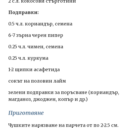
2 с.л. кокосови стърготини
Подправки:
0.5 ч.л. кориандър, семена
6-7 зърна черен пипер
0.25 ч.л. чимен, семена
0.25 ч.л. куркума
1-2 щипки асафетида
сокът на половин лайм
зелени подправки за поръсване (кориандър, 
магданоз, джоджен, копър и др.)
Приготвяне
Чушките нарязваме на парчета от по 2-2.5 см.