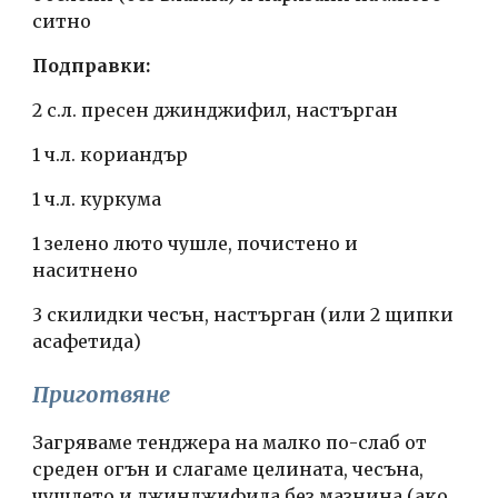
ситно
Подправки:
2 с.л. пресен джинджифил, настърган
1 ч.л. кориандър
1 ч.л. куркума
1 зелено люто чушле, почистено и 
наситнено
3 скилидки чесън, настърган (или 2 щипки 
асафетида)
Приготвяне
Загряваме тенджера на малко по-слаб от 
среден огън и слагаме целината, чесъна, 
чушлето и джинджифила без мазнина (ако 