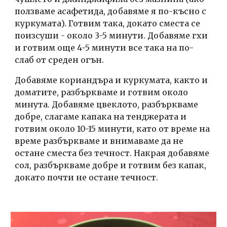
ползваме асафетида, добавяме я по-късно с 
куркумата). Готвим така, докато сместа се 
поизсуши - около 3-5 минути. Добавяме гхи 
и готвим още 4-5 минути все така на по-
слаб от среден огън.
Добавяме кориандъра и куркумата, както и 
доматите, разбъркваме и готвим около 
минута. Добавяме цвеклото, разбъркваме 
добре, слагаме капака на тенджерата и 
готвим около 10-15 минути, като от време на 
време разбъркваме и внимаваме да не 
остане сместа без течност. Накрая добавяме 
сол, разбъркваме добре и готвим без капак, 
докато почти не остане течност. 