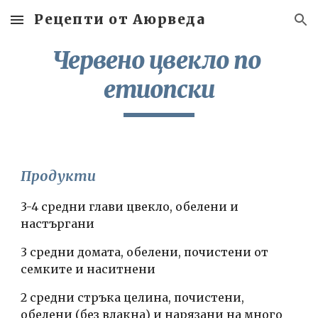
Рецепти от Аюрведа
Skip to main content
Skip to navigation
Червено цвекло по 
етиопски
Продукти
3-4 средни глави цвекло, обелени и 
настъргани
3 средни домата, обелени, почистени от 
семките и наситнени
2 средни стръка целина, почистени, 
обелени (без влакна) и нарязани на много 