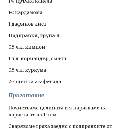
1/4 пръчка канела
1-2 кардамома
1 дафинов лист
Подправки, група Б:
0.5 ч.л. кимион
1 ч.л. кориандър, смлян
0.5 ч.л. куркума
2-3 щипки асафетида
Приготвяне
Почистваме целината и я нарязваме на 
парчета от по 1.5 см.
Сваряваме граха заедно с подправките от 