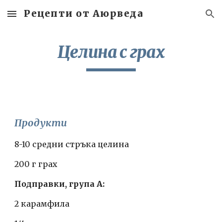
Рецепти от Аюрведа
Skip to main content
Skip to navigation
Целина с грах
Продукти
8-10 средни стръка целина
200 г грах 
Подправки, група А:
2 карамфила