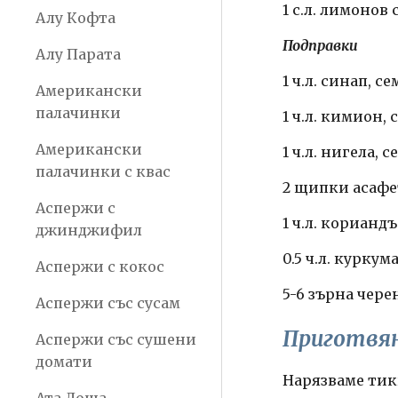
1 с.л. лимонов 
Алу Кофта
Подправки
Алу Парата
1 ч.л. синап, с
Американски
палачинки
1 ч.л. кимион,
Американски
1 ч.л. нигела, 
палачинки с квас
2 щипки асаф
Аспержи с
1 ч.л. корианд
джинджифил
0.5 ч.л. куркум
Аспержи с кокос
5-6 зърна чере
Аспержи със сусам
Приготвя
Аспержи със сушени
домати
Нарязваме тикв