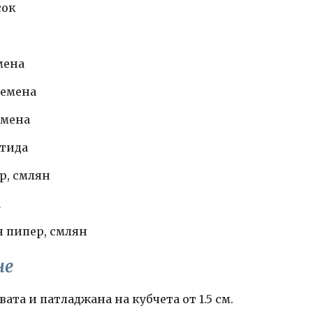
сок
емена
 семена
семена
етида
ър, смлян
а
н пипер, смлян
не
ата и патладжана на кубчета от 1.5 см.