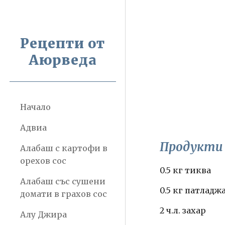
Sk
Рецепти от
Аюрведа
Начало
Адвиа
Продукти
Алабаш с картофи в
орехов сос
0.5 кг тиква
Алабаш със сушени
0.5 кг патладж
домати в грахов сос
2 ч.л. захар
Алу Джира