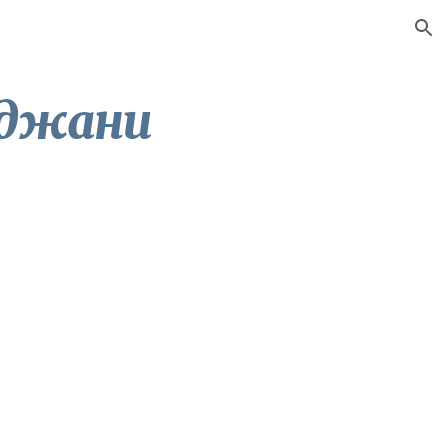
ion
аджани