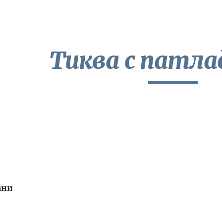
ip to main content
Skip to navigat
Тиква с патл
ани