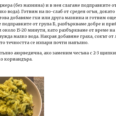
жера (без мазнина) и в нея слагаме подправките от
ко вода). Готвим на по-слаб от среден огън, докато
това добавяме гхи или друга мазнина и готвим още 4
 подправките от група Б, разбъркваме добре и приб
 около 15-20 минути, като разбъркваме от време на
ужда малко вода. Накрая добавяме граха, сокът от 
ато течността се изпари почти напълно.
пълно аюрведична, ако заменим чесъна с 2-3 щипки 
о кориандъра.