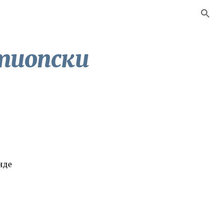
ion
етиопски
нде