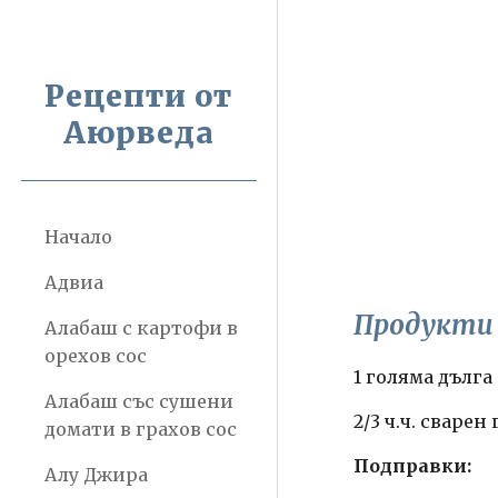
Sk
Рецепти от
Аюрведа
Начало
Адвиа
Продукти
Алабаш с картофи в
орехов сос
1 голяма дълга
Алабаш със сушени
2/3 ч.ч. сварен
домати в грахов сос
Подправки:
Алу Джира