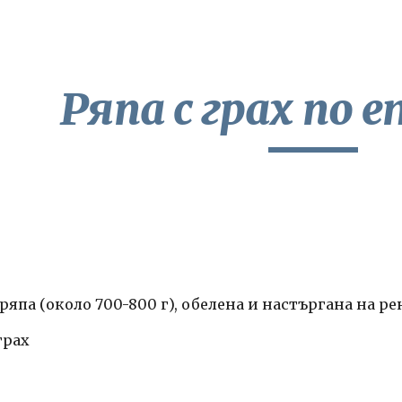
ip to main content
Skip to navigat
Ряпа с грах по 
 ряпа (около 700-800 г), обелена и настъргана на ре
 грах