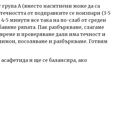
 група А (вместо наситнени може да са 
 течността от подправките се поизпари (3-5 
-5 минути все така на по-слаб от среден 
авяме ряпата. Пак разбъркваме, слагаме 
 време и проверяваме дали има течност и 
лимон, посоляваме и разбъркваме. Готвим 
асафетида и ще се балансира, ако 