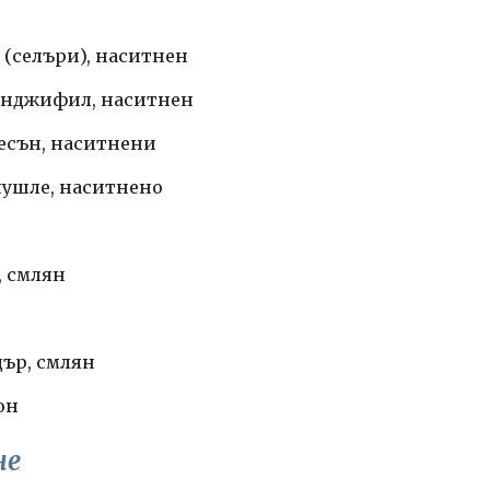
 (селъри), наситнен
инджифил, наситнен
чесън, наситнени
 чушле, наситнено
н, смлян
ндър, смлян
он
не