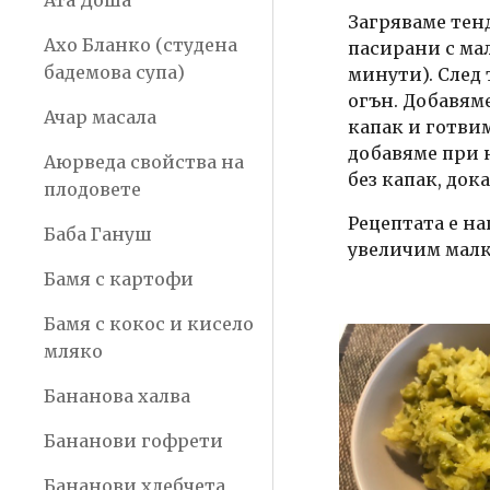
Ата Доша
Загряваме тенд
Ахо Бланко (студена
пасирани с мал
бадемова супа)
минути). След 
огън. Добавяме
Ачар масала
капак и готвим
добавяме при н
Аюрведа свойства на
без капак, док
плодовете
Рецептата е на
Баба Гануш
увеличим малк
Бамя с картофи
Бамя с кокос и кисело
мляко
Бананова халва
Бананови гофрети
Бананови хлебчета