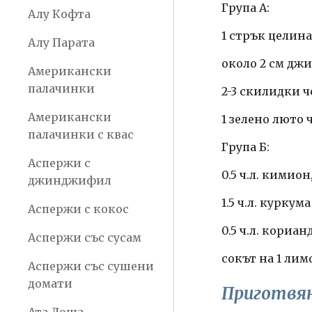
Група А:
Алу Кофта
1 стрък целина
Алу Парата
около 2 см дж
Американски
палачинки
2-3 скилидки 
Американски
1 зелено люто
палачинки с квас
Група Б:
Аспержи с
0.5 ч.л. кимио
джинджифил
1.5 ч.л. куркума
Аспержи с кокос
0.5 ч.л. кориа
Аспержи със сусам
сокът на 1 лим
Аспержи със сушени
домати
Приготвя