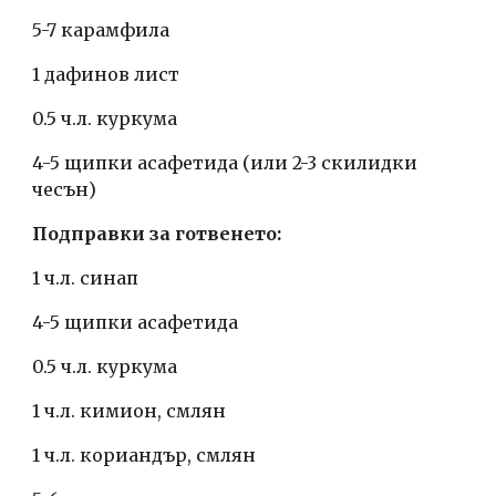
5-7 карамфила
1 дафинов лист
0.5 ч.л. куркума
4-5 щипки асафетида (или 2-3 скилидки 
чесън)
Подправки за готвенето:
1 ч.л. синап
4-5 щипки асафетида
0.5 ч.л. куркума
1 ч.л. кимион, смлян
1 ч.л. кориандър, смлян