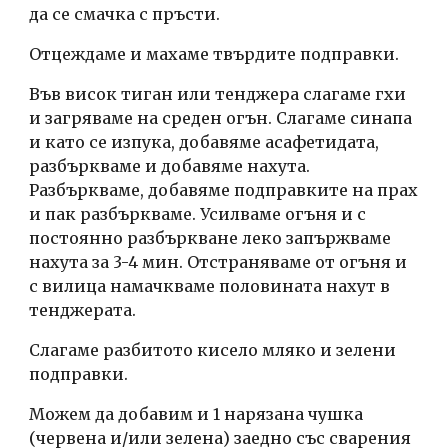
да се смачка с пръсти.
Отцеждаме и махаме твърдите подправки.
Във висок тиган или тенджера слагаме гхи 
и загряваме на среден огън. Слагаме синапа 
и като се изпука, добавяме асафетидата, 
разбъркваме и добавяме нахута. 
Разбъркваме, добавяме подправките на прах 
и пак разбъркваме. Усилваме огъня и с 
постоянно разбъркване леко запържваме 
нахута за 3-4 мин. Отстраняваме от огъня и 
с вилица намачкваме половината нахут в 
тенджерата.
Слагаме разбитото кисело мляко и зелени 
подправки.
Можем да добавим и 1 нарязана чушка 
(червена и/или зелена) заедно със сварения 