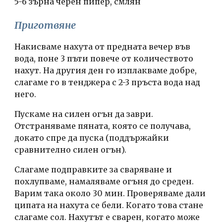
5-6 зърна черен пипер, смлян
Приготвяне
Накисваме нахута от предната вечер във 
вода, поне 3 пъти повече от количеството 
нахут. На другия ден го изплакваме добре, 
слагаме го в тенджера с 2-3 пръста вода над 
него. 
Пускаме на силен огън да заври. 
Отстраняваме пяната, която се получава, 
докато спре да пуска (поддържайки 
сравнително силен огън). 
Слагаме подправките за сваряване и 
похлупваме, намаляваме огъня до среден. 
Варим така около 30 мин. Проверяваме дали 
ципата на нахута се бели. Когато това стане 
слагаме сол. Нахутът е сварен, когато може 