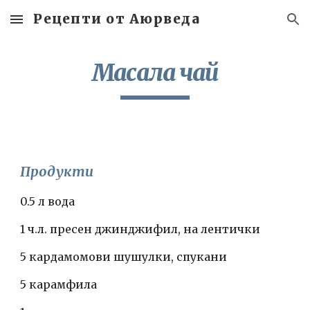
Рецепти от Аюрведа
Skip to main content
Skip to navigation
Масала чай
Продукти
0.5 л вода
1 ч.л. пресен джинджифил, на лентички
5 кардамомови шушулки, спукани
5 карамфила