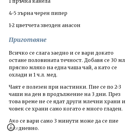
1 пръчка канела
4-5 зърна черен пипер
1-2 цветчета звезден анасон
Приготвяне
Всичко се слага заедно и се вари докато 
остане половината течност. Добавя се 30 мл 
прясно мляко на една чаша чай, а като се 
охлади и 1 ч.л. мед.
Чаят е полезен при настинки. Пие се по 2-3 
чаши на ден в продължение на 3 дни. През 
това време не се ядат други млечни храни и 
човек се храни само когато е много гладен.
Ако се вари само 3 минути може да се пие 
ежедневно.