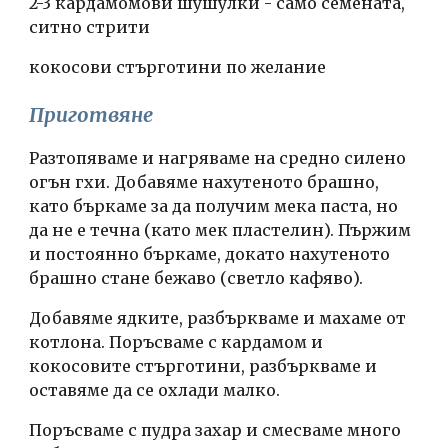
2-3 кардамомови шушулки - само семената, 
ситно стрити
кокосови стърготини по желание
Приготвяне
Разтопяваме и нагряваме на средно силено 
огън гхи. Добавяме нахутеното брашно, 
като бъркаме за да получим мека паста, но 
да не е течна (като мек пластелин). Пържим 
и постоянно бъркаме, докато нахутеното 
брашно стане бежаво (светло кафяво).
Добавяме ядките, разбъркваме и махаме от 
котлона. Поръсваме с кардамом и 
кокосовите стърготини, разбъркваме и 
оставяме да се охлади малко.
Поръсваме с пудра захар и смесваме много 