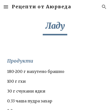
Рецепти от Аюрведа
Skip to main content
Skip to navigation
Ладу
Продукти
180-200 г нахутено брашно
100 г гхи
30 г счукани ядки
0.33 чаша пудра захар