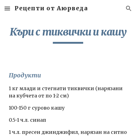
Рецепти от Аюрведа
Skip to main content
Skip to navigation
Къри с тиквички и кашу
Продукти
1 кг млади и стегнати тиквички (нарязани 
на кубчета от по 1-2 см)
100-150 г сурово кашу
0.5-1 ч.л. синап
1 ч.л. пресен джинджифил, нарязан на ситно