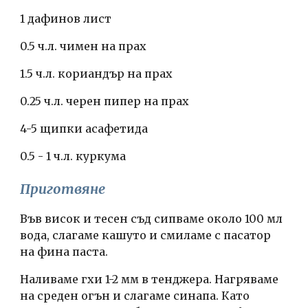
1 дафинов лист
0.5 ч.л. чимен на прах
1.5 ч.л. кориандър на прах
0.25 ч.л. черен пипер на прах
4-5 щипки асафетида
0.5 - 1 ч.л. куркума
Приготвяне
Във висок и тесен съд сипваме около 100 мл 
вода, слагаме кашуто и смиламе с пасатор 
на фина паста.
Наливаме гхи 1-2 мм в тенджера. Нагряваме 
на среден огън и слагаме синапа. Като 