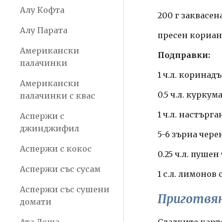
Алу Кофта
200 г заквасен
Алу Парата
пресен кориан
Американски
Подправки:
палачинки
1 ч.л. коринад
Американски
0.5 ч.л. куркум
палачинки с квас
1 ч.л. настър
Аспержи с
джинджифил
5-6 зърна чере
Аспержи с кокос
0.25 ч.л. пуше
Аспержи със сусам
1 с.л. лимонов 
Аспержи със сушени
Приготвя
домати