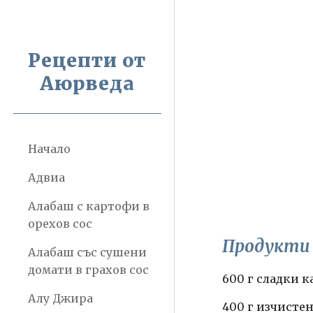
Sk
Рецепти от
Аюрведа
Начало
Адвиа
Алабаш с картофи в
орехов сос
Продукти
Алабаш със сушени
домати в грахов сос
600 г сладки 
Алу Джира
400 г изчисте