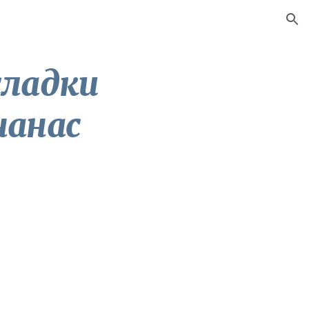
ion
ладки 
нанас