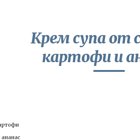
ip to main content
Skip to navigat
Крем супа от с
картофи и а
картофи
н ананас