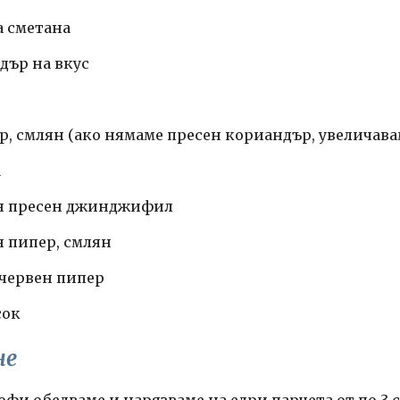
а сметана
дър на вкус
ър, смлян (ако нямаме пресен кориандър, увеличаваме
а
ган пресен джинджифил
н пипер, смлян
н червен пипер
сок
не