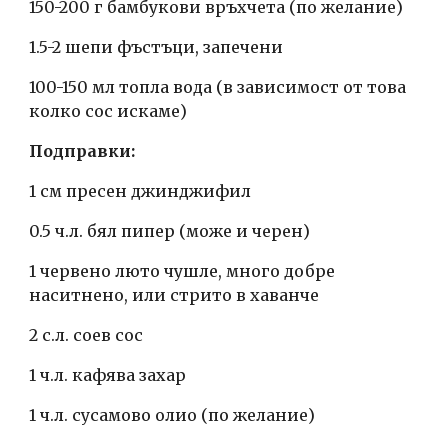
150-200 г бамбукови връхчета (по желание)
1.5-2 шепи фъстъци, запечени
100-150 мл топла вода (в зависимост от това 
колко сос искаме)
Подправки:
1 см пресен джинджифил
0.5 ч.л. бял пипер (може и черен)
1 червено люто чушле, много добре 
наситнено, или стрито в хаванче
2 с.л. соев сос
1 ч.л. кафява захар
1 ч.л. сусамово олио (по желание)