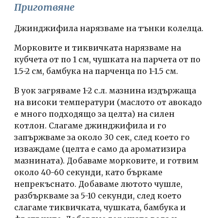
Приготвяне
Джинджифила нарязваме на тънки колелца.
Морковите и тиквичката нарязваме на 
кубчета от по 1 см, чушката на парчета от по 
1.5-2 см, бамбука на парченца по 1-1.5 см.
В уок загряваме 1-2 с.л. мазнина издържаща 
на високи температури (маслото от авокадо 
е много подходящо за целта) на силен 
котлон. Слагаме джинджифила и го 
запържваме за около 30 сек, след което го 
изваждаме (целта е само да ароматизира 
мазнината). Добаваме морковите, и готвим 
около 40-60 секунди, като бъркаме 
непрекъснато. Добаваме лютото чушле, 
разбъркваме за 5-10 секунди, след което 
слагаме тиквичката, чушката, бамбука и 