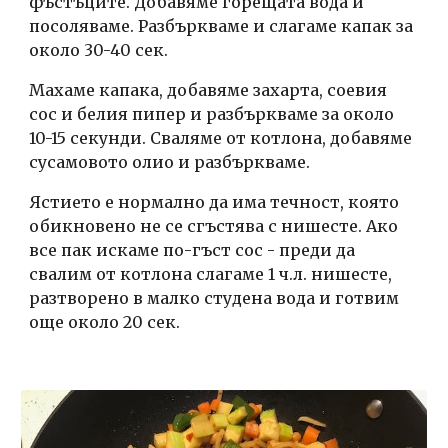
фъстъците. Добавяме горещата вода и 
посоляваме. Разбъркваме и слагаме капак за 
около 30-40 сек.
Махаме капака, добавяме захарта, соевия 
сос и белия пипер и разбъркваме за около 
10-15 секунди. Сваляме от котлона, добавяме 
сусамовото олио и разбъркваме.
Ястието е нормално да има течност, която 
обикновено не се сгъстява с нишесте. Ако 
все пак искаме по-гъст сос - преди да 
свалим от котлона слагаме 1 ч.л. нишесте, 
разтворено в малко студена вода и готвим 
още около 20 сек.