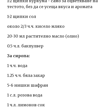
1-2 щипки куркума - само за оцветяване на 
тестото, без да се усеща вкуса и аромата
1-2 щипки сол
около 2/3 ч.ч. кисело мляко
20-30 мл растително масло (олио)
0.5 ч.л. бакпулвер
За сиропа:
1 ч.ч. вода
1.25 ч.ч. бяла захар 
5-6 нишки шафран
1 с.л. розова вода
1 ч.л. лимонов сок