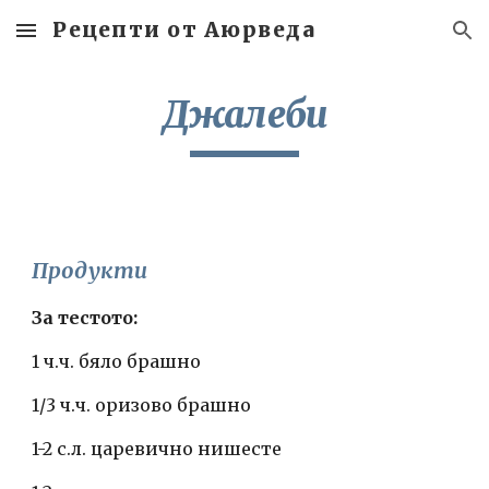
Рецепти от Аюрведа
Skip to main content
Skip to navigation
Джалеби
Продукти
За тестото:
1 ч.ч. бяло брашно
1/3 ч.ч. оризово брашно
1-2 с.л. царевично нишесте