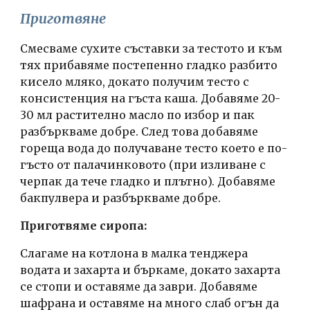
Приготвяне
Смесваме сухите съставки за тестото и към 
тях прибавяме постепенно гладко разбито 
кисело мляко, докато получим тесто с 
консистенция на гъста каша. Добавяме 20-
30 мл растително масло по избор и пак 
разбъркваме добре. След това добавяме 
гореща вода до получаване тесто което е по-
гъсто от палачинковото (при изливане с 
черпак да тече гладко и плътно). Добавяме 
бакпулвера и разбъркваме добре.
Приготвяме сиропа:
Слагаме на котлона в малка тенджера 
водата и захарта и бъркаме, докато захарта 
се стопи и оставяме да заври. Добавяме 
шафрана и оставяме на много слаб огън да 