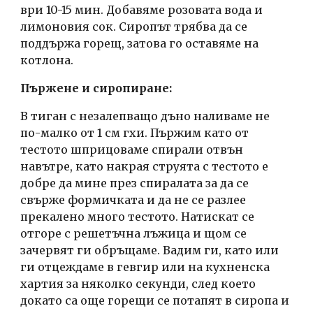
ври 10-15 мин. Добавяме розовата вода и 
лимоновия сок. Сиропът трябва да се 
поддържа горещ, затова го оставяме на 
котлона.
Пържене и сиропиране:
В тиган с незалепващо дъно наливаме не 
по-малко от 1 см гхи. Пържим като от 
тестото шприцоваме спирали отвън 
навътре, като накрая струята с тестото е 
добре да мине през спиралата за да се 
свърже формичката и да не се разлее 
прекалено много тестото. Натискат се 
отгоре с решетъчна лъжица и щом се 
зачервят ги обръщаме. Вадим ги, като или 
ги отцеждаме в гевгир или на кухненска 
хартия за няколко секунди, след което 
докато са още горещи се потапят в сиропа и 